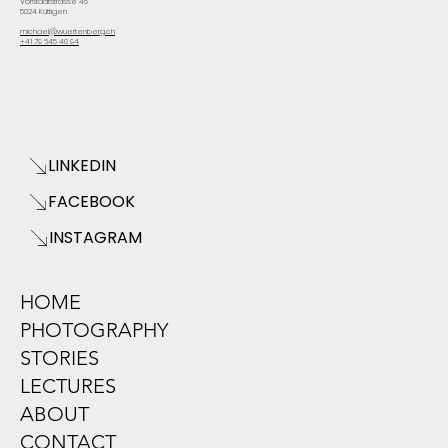
Vorstadtstrasse 45
5024 Küttigen
michael@wuertenberg.ch
+41 79 645 40 94
LINKEDIN
FACEBOOK
INSTAGRAM
HOME
PHOTOGRAPHY
STORIES
LECTURES
ABOUT
CONTACT