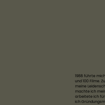
1988 führte mich
und 100 Filme. Z
meine Leidensch
machte ich mein
arbeitete ich fü
ich Gründungsmi